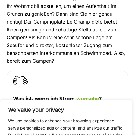
Ihr Wohnmobil abstellen, um einen Aufenthalt im
Grünen zu genießen? Dann sind Sie hier genau
richtig! Der Campingplatz Le Champ d’été bietet
Ihnen geräumige und schattige Stellplätze… zum
Campen! Als Bonus: eine sehr schöne Lage am
Seeufer und direkter, kostenloser Zugang zum
benachbarten interkommunalen Schwimmbad. Also,
bereit zum Campen?
Was ist, wenn ich Strom
wünsche
?
We value your privacy
Die meisten unserer Stellplätze verfügen über
einen Stromanschluss (optional). Achtung: Um
We use cookies to enhance your browsing experience,
davon profitieren zu können, vergessen Sie
serve personalized ads or content, and analyze our traffic.